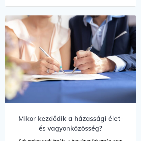
Mikor kezdődik a házassági élet-
és vagyonközösség?
Sok ember problémája, a bontóper folyamán azon