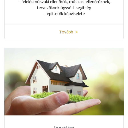
– felelősműszaki ellenőrök, műszaki ellenőröknek,
tervezőknek ügyvédi segítség
– építtetők képviselete
Tovább