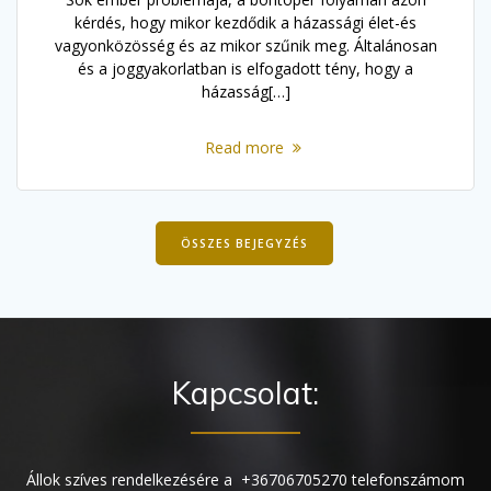
kérdés, hogy mikor kezdődik a házassági élet-és
vagyonközösség és az mikor szűnik meg. Általánosan
és a joggyakorlatban is elfogadott tény, hogy a
házasság[…]
Read more
ÖSSZES BEJEGYZÉS
Kapcsolat:
Állok szíves rendelkezésére a +36706705270 telefonszámom