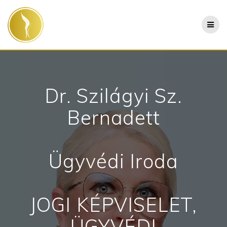
Skip
to
content
Dr. Szilágyi Sz.
Bernadett
Ügyvédi Iroda
JOGI KÉPVISELET,
ÜGYVÉDI