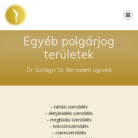
Skip
to
content
Egyéb polgárjog
területek
Dr. Szilágyi Sz. Bernadett ügyvéd
– tartási szerződés
– életjáradéki szerződés
– megbízási szerződés
– kölcsönszerződés
– csereszerződés