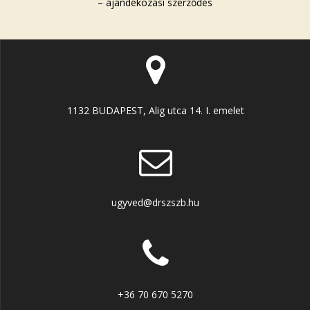
– ajándékozási szerződés
1132 BUDAPEST, Alig utca 14. I. emelet
ugyved@drszszb.hu
+36 70 670 5270